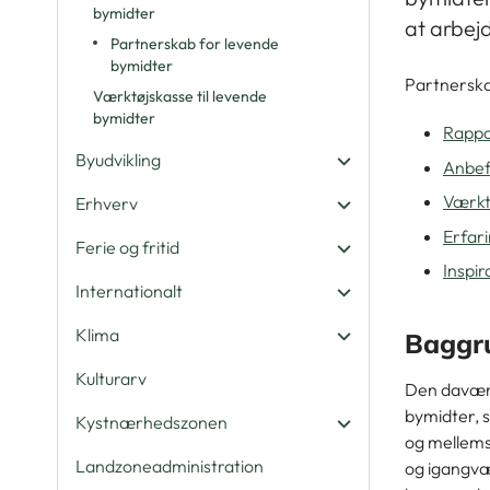
bymidter
at arbej
Partnerskab for levende
bymidter
Partnerska
Værktøjskasse til levende
bymidter
Rappo
Byudvikling
Anbefa
Værkt
Erhverv
Erfar
Ferie og fritid
Inspir
Internationalt
Klima
Baggru
Kulturarv
Den davær
bymidter
,
Kystnærhedszonen
og mellems
Landzoneadministration
og igangvæ