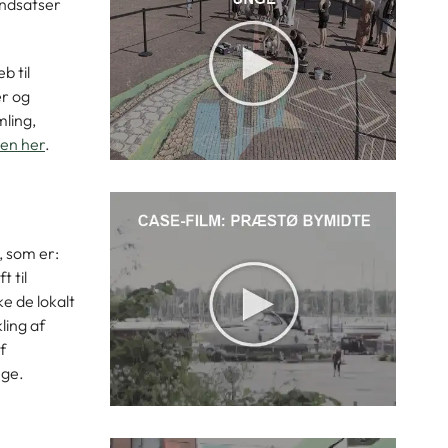
indsatser
b til
er og
mling,
en her
.
, som
er:
 til
e de lokalt
ling af
f
nge.