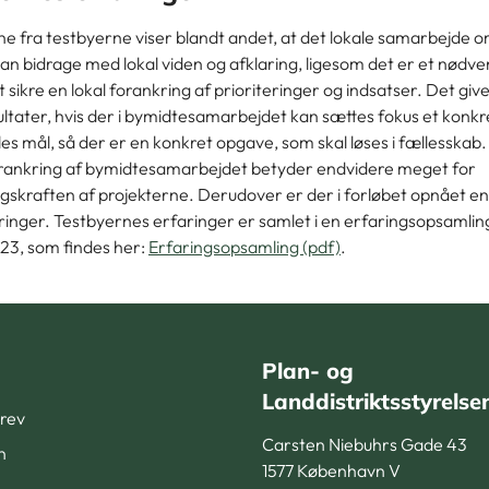
ne fra testbyerne viser blandt andet, at det lokale samarbejde 
n bidrage med lokal viden og afklaring, ligesom det er et nødve
at sikre en lokal forankring af prioriteringer og indsatser. Det giv
ltater, hvis der i bymidtesamarbejdet kan sættes fokus et konkr
lles mål, så der er en konkret opgave, som skal løses i fællesskab
forankring af bymidtesamarbejdet betyder endvidere meget for
skraften af projekterne. Derudover er der i forløbet opnået e
inger. Testbyernes erfaringer er samlet i en erfaringsopsamling
23, som findes her:
Erfaringsopsamling (pdf)
.
Plan- og
Landdistriktsstyrelse
rev
Carsten Niebuhrs Gade 43
n
1577 København V