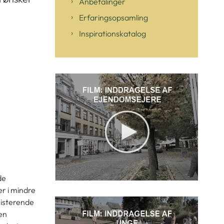
Anbefalinger
Erfaringsopsamling
Inspirationskatalog
de
er
i mindre
sisterende
en