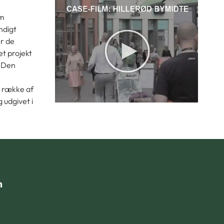
om
ndigt
er de
et projekt
. Den
n række af
 udgivet i
n