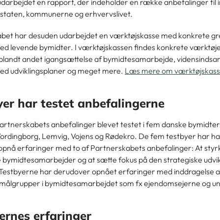
darbejdet en rapport, der indeholder en række anbefalinger til 
 staten, kommunerne og erhvervslivet.
bet har desuden udarbejdet en værktøjskasse med konkrete gre
ed levende bymidter.
I værktøjskassen findes konkrete værktøj
il blandt andet igangsættelse af bymidtesamarbejde, vidensindsa
ed udviklingsplaner og meget mere.
Læs mere om værktøjskass
er har testet anbefalingerne
Partnerskabets anbefalinger blevet testet i fem danske bymidter
Vordingborg, Lemvig, Vojens og Rødekro.
De fem testbyer har haft
opnå erfaringer med to af
Partnerskabets anbefalinger: At styrk
 bymidtesamarbejder og at sætte fokus på den strategiske udvik
Testbyerne har derudover opnået erfaringer med inddragelse a
e målgrupper i bymidtesamarbejdet som fx ejendomsejerne og u
ernes erfaringer