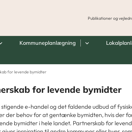
Publikationer og vejled
Kommuneplanlægning
Lokalplan
kab for levende bymidter
erskab for levende bymidter
stigende e-handel og det faldende udbud af fysisk
 er der behov for at gentænke bymidten, hvis der for
ende bymidter i hele landet. Partnerskab for leven
 giver inspiration til andre kommuner eller byer, so