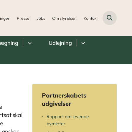
ninger
Presse
Jobs
Om styrelsen
Kontakt
lægning
Udlejning
Partnerskabets
udgivelser
e
tsat skal
Rapport om levende
de
bymidter
m ønsker