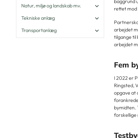
baggrund u
Natur, miljø og landskab mv.
rettet mod
Tekniske anlæg
Partnerska
arbejdet m
Transportanlæg
tilgange t
arbejdet m
Fem by
I 2022 er 
Ringsted, 
opgave at 
forankrede
bymidten.
forskellig
Testby