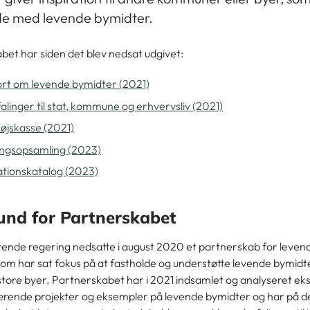
de med levende bymidter.
bet har siden det blev nedsat udgivet:
rt om levende bymidter (2021)
linger til stat, kommune og erhvervsliv (2021)
øjskasse (2021)
ingsopsamling (2023)
ationskatalog (2023)
nd for Partnerskabet
ende regering nedsatte
i
august 2020 et partnerskab for leven
 som har sat fokus på at fastholde og understøtte levende
bymidt
tore byer.
Partnerskabet har
i
2021
indsamlet og analyseret ek
rende projekter og eksempler på levende
bymidter
og har på d