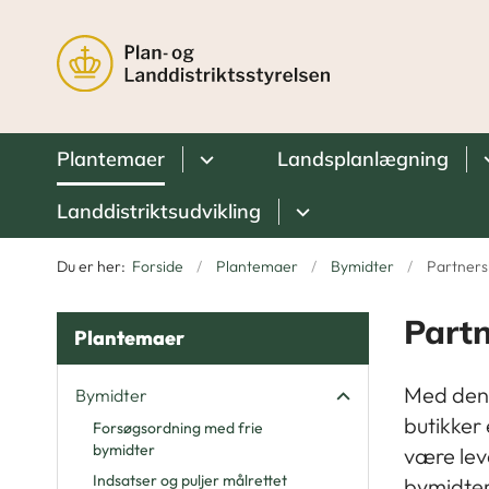
Plantemaer
Landsplanlægning
Landdistriktsudvikling
Du er her:
Forside
Plantemaer
Bymidter
Partners
Partn
Plantemaer
Med den 
Bymidter
butikker
Forsøgsordning med frie
bymidter
være lev
Indsatser og puljer målrettet
bymidter