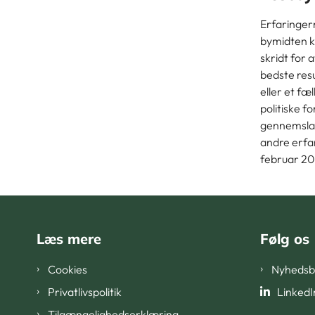
Erfaringer
bymidten ka
skridt for 
bedste resu
eller et fæ
politiske 
gennemslag
andre erfar
februar 20
Læs mere
Følg os
Cookies
Nyhedsb
Privatlivspolitik
LinkedI
Tilgængelighedserklæring