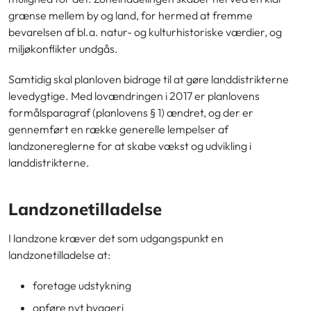
grænse mellem by og land, for hermed at fremme
bevarelsen af bl.a. natur- og kulturhistoriske værdier, og
miljøkonflikter undgås.
Samtidig skal planloven bidrage til at gøre landdistrikterne
levedygtige. Med lovændringen i 2017 er planlovens
formålsparagraf (planlovens § 1) ændret, og der er
gennemført en række generelle lempelser af
landzonereglerne for at skabe vækst og udvikling i
landdistrikterne.
Landzonetilladelse
I landzone kræver det som udgangspunkt en
landzonetilladelse at:
foretage udstykning
opføre nyt byggeri