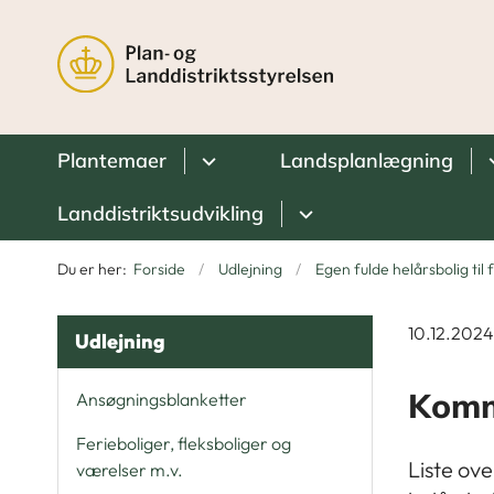
Plantemaer
Landsplanlægning
Landdistriktsudvikling
Du er her:
Forside
Udlejning
Egen fulde helårsbolig til
10.12.2024
Udlejning
Komm
Ansøgningsblanketter
Ferieboliger, fleksboliger og
Liste ov
værelser m.v.