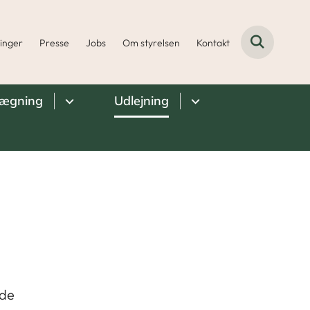
ninger
Presse
Jobs
Om styrelsen
Kontakt
lægning
Udlejning
lde