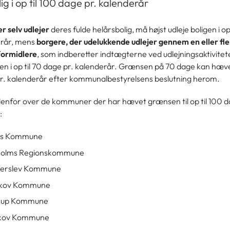
ig i op til 100 dage pr. kalenderår
r selv udlejer
deres fulde helårsbolig, må højst udleje boligen i op
erår, mens
borgere, der udelukkende udlejer gennem en eller fle
formidlere
, som indberetter indtægterne ved udlejningsaktivite
gen i op til 70 dage pr. kalenderår. Grænsen på 70 dage kan hæves 
r. kalenderår efter kommunalbestyrelsens beslutning herom.
edenfor over de kommuner der har hævet grænsen til op til 100 d
:
ns Kommune
holms Regionskommune
erslev Kommune
skov Kommune
rup Kommune
skov Kommune