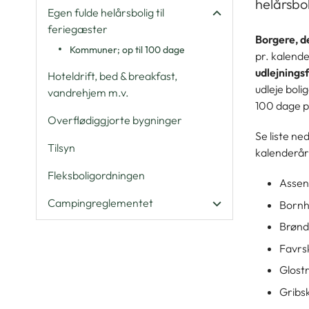
helårsbol
Egen fulde helårsbolig til
feriegæster
Borgere, de
Kommuner; op til 100 dage
pr. kalend
udlejnings
Hoteldrift, bed & breakfast,
udleje boli
vandrehjem m.v.
100 dage p
Overflødiggjorte bygninger
Se liste n
Tilsyn
kalenderår
Fleksboligordningen
Asse
Campingreglementet
Born
Brønd
Favr
Glost
Grib