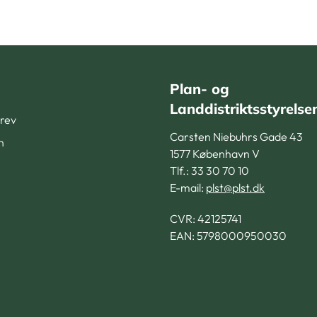
Plan- og
Landdistriktsstyrelse
rev
Carsten Niebuhrs Gade 43
n
1577 København V
Tlf.: 33 30 70 10
E-mail:
plst@plst.dk
CVR:
42125741
EAN: 5798000950030