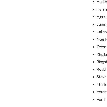
Hade
Hern
Hjørr
Jamm
Lolla
Næst
Oden
Ringk
Ring
Roski
Stev
Thist
Vard
Vordi