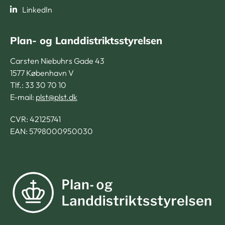
LinkedIn
Plan- og Landdistriktsstyrelsen
Carsten Niebuhrs Gade 43
1577 København V
Tlf.: 33 30 70 10
E-mail:
plst@plst.dk
CVR:
42125741
EAN: 5798000950030