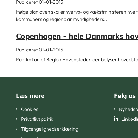
Publiceret 01-01-2015
Ifølge planloven skal erhvervs- og vækstministeren hvert 
kommuners og regionplanmyndigheders...
Copenhagen - hele Danmarks ho
Publiceret 01-01-2015
Publikation af Region Hovedstaden der belyser hovedstad
Læs mere
Følg os
Cookies
Nyhedsb
Privatlivspolitik
LinkedI
Tilgængelighedserklæring