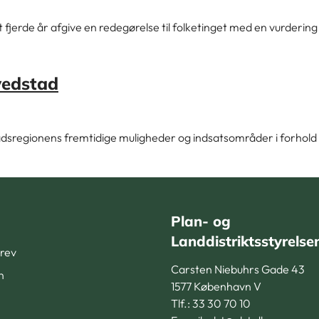
fjerde år afgive en redegørelse til folketinget med en vurdering
vedstad
sregionens fremtidige muligheder og indsatsområder i forhold t
Plan- og
Landdistriktsstyrelse
rev
Carsten Niebuhrs Gade 43
n
1577 København V
Tlf.: 33 30 70 10