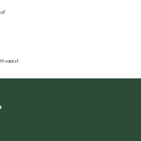
 af
il vækst.
n