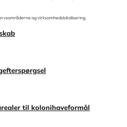
vervsområderne og virksomhedslokalisering.
dskab
gefterspørgsel
realer til kolonihaveformål