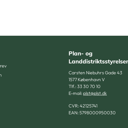
Plan- og
Landdistriktsstyrelse
rev
Carsten Niebuhrs Gade 43
n
1577 København V
Tlf.: 33 30 70 10
E-mail:
plst@plst.dk
CVR:
42125741
EAN: 5798000950030