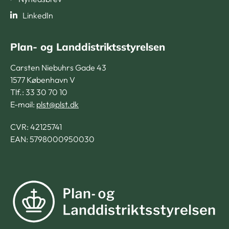
LinkedIn
Plan- og Landdistriktsstyrelsen
Carsten Niebuhrs Gade 43
1577 København V
Tlf.: 33 30 70 10
E-mail:
plst@plst.dk
CVR:
42125741
EAN: 5798000950030