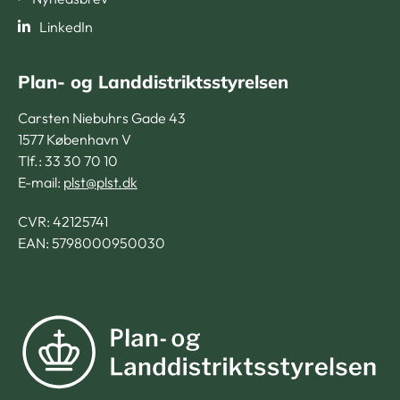
LinkedIn
Plan- og Landdistriktsstyrelsen
Carsten Niebuhrs Gade 43
1577 København V
Tlf.: 33 30 70 10
E-mail:
plst@plst.dk
CVR:
42125741
EAN: 5798000950030