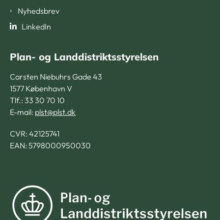
Nyhedsbrev
LinkedIn
Plan- og Landdistriktsstyrelsen
Carsten Niebuhrs Gade 43
1577 København V
Tlf.: 33 30 70 10
E-mail:
plst@plst.dk
CVR:
42125741
EAN: 5798000950030