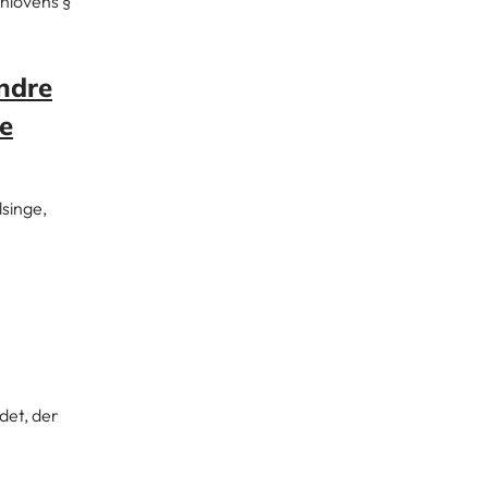
anlovens §
indre
e
singe,
ådet, der