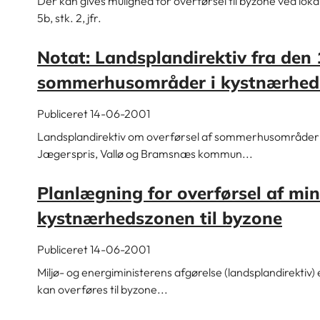
Der kan gives mulighed for overførsel til byzone ved loka
5b, stk. 2, jfr.
Notat: Landsplandirektiv fra den 
sommerhusområder i kystnærheds
Publiceret 14-06-2001
Landsplandirektiv om overførsel af sommerhusområder i 
Jægerspris, Vallø og Bramsnæs kommun...
Planlægning for overførsel af mi
kystnærhedszonen til byzone
Publiceret 14-06-2001
Miljø- og energiministerens afgørelse (landsplandirektiv) e
kan overføres til byzone...