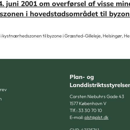
4. juni 2001 om overførsel af visse min
zonen i hovedstadsområdet til byzon
kystnærhedszonen til byzone i Græsted-Gilleleje, Helsingør, Hel
Plan- og
Landdistriktsstyrelse
rev
Carsten Niebuhrs Gade 43
n
1577 København V
Tlf.: 33 30 70 10
E-mail:
plst@plst.dk
CVR:
42125741