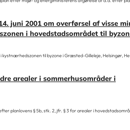
lplan efter miljø- og energiministerens afgørelse af d.d. efter pl
14. juni 2001 om overførsel af visse m
zonen i hovedstadsområdet til byzon
kystnærhedszonen til byzone i Græsted-Gilleleje, Helsingør, Hel
ndre arealer i sommerhusområder i
fter planlovens § 5b, stk. 2, jfr. § 3 for arealer i hovedstadsomr