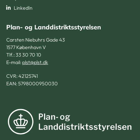
LinkedIn
Plan- og Landdistriktsstyrelsen
Carsten Niebuhrs Gade 43
1577 København V
Tlf.: 33 30 70 10
E-mail:
plst@plst.dk
CVR:
42125741
EAN: 5798000950030